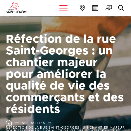
Réfection de la rue
Saint-Georges : un
chantier majeur
pour améliorer la
qualité de vie des
commerçants et des
résidents
ACTUALITÉS
RÉFECTION DE LA RUE SAINT-GEORGES : UN CHANTIER MAJEUR
POUR AMÉLIORER LA QUALITÉ DE VIE DES COMMERÇANTS ET