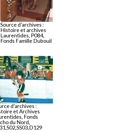
Source d’archives :
Histoire et archives
Laurentides, P084,
Fonds Famille Dubouil
rce d’archives :
stoire et Archives
urentides, Fonds
Écho du Nord,
31,S02,SS03,D129