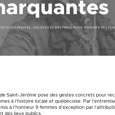
arquantes
que
Lingettes
le
Pelouse écologique
Résidus de construction, de
rénovation et de démolition
d
(CRD)
ROITS DES FEMMES : DES RUES ET DES PARCS POUR HONORER DES F
smes
Tonte différenciée
Zones inondables
es
e de Saint-Jérôme pose des gestes concrets pour rec
mes à l’histoire locale et québécoise. Par l’entremi
a mis à l’honneur 9 femmes d’exception par l’attribut
t des lieux publics.