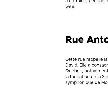
a entraîné, pendant
wee.
Rue Anto
Cette rue rappelle l
David. Elle a consac
Québec, notamment pa
la fondation de la S
symphonique de Mon