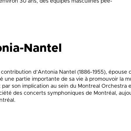
 environ 30 ans, des équipes masculines pee-
nia-Nantel
a contribution d’Antonia Nantel (1886-1955), épouse
ré une partie importante de sa vie à promouvoir la m
r son implication au sein du Montreal Orchestra et
ociété des concerts symphoniques de Montréal, aujou
tréal.