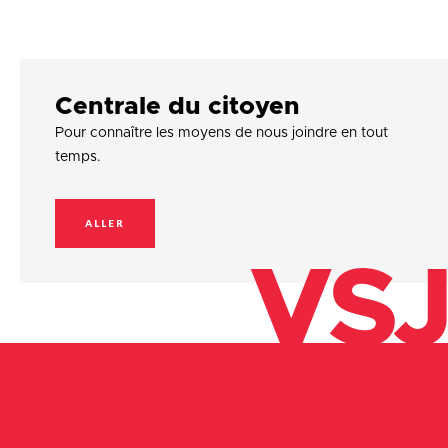
Centrale du citoyen
Pour connaître les moyens de nous joindre en tout
temps.
ALLER
VSJ