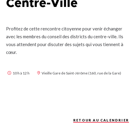
Centre-Ville
Profitez de cette rencontre citoyenne pour venir échanger
avec les membres du conseil des districts du centre-ville. Ils
vous attendent pour discuter des sujets qui vous tiennent à
cœur.
10 h à 12 h
Vieille Gare de Saint-Jérôme (160, rue de la Gare)
Rencontres citoyennes
RETOUR AU CALENDRIER