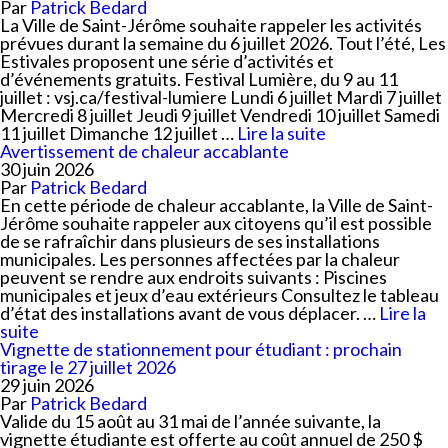
Par
Patrick Bedard
La Ville de Saint-Jérôme souhaite rappeler les activités
prévues durant la semaine du 6 juillet 2026. Tout l’été, Les
Estivales proposent une série d’activités et
d’événements gratuits. Festival Lumière, du 9 au 11
juillet : vsj.ca/festival-lumiere Lundi 6 juillet Mardi 7 juillet
Mercredi 8 juillet Jeudi 9 juillet Vendredi 10 juillet Samedi
11 juillet Dimanche 12 juillet …
Lire la suite
Avertissement de chaleur accablante
30 juin 2026
Par
Patrick Bedard
En cette période de chaleur accablante, la Ville de Saint-
Jérôme souhaite rappeler aux citoyens qu’il est possible
de se rafraîchir dans plusieurs de ses installations
municipales. Les personnes affectées par la chaleur
peuvent se rendre aux endroits suivants : Piscines
municipales et jeux d’eau extérieurs Consultez le tableau
d’état des installations avant de vous déplacer. …
Lire la
suite
Vignette de stationnement pour étudiant : prochain
tirage le 27 juillet 2026
29 juin 2026
Par
Patrick Bedard
Valide du 15 août au 31 mai de l’année suivante, la
vignette étudiante est offerte au coût annuel de 250 $