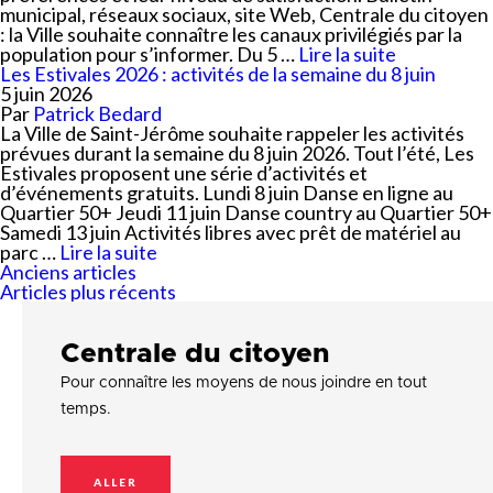
municipal, réseaux sociaux, site Web, Centrale du citoyen
: la Ville souhaite connaître les canaux privilégiés par la
population pour s’informer. Du 5 …
Lire la suite
Les Estivales 2026 : activités de la semaine du 8 juin
5 juin 2026
Par
Patrick Bedard
La Ville de Saint-Jérôme souhaite rappeler les activités
prévues durant la semaine du 8 juin 2026. Tout l’été, Les
Estivales proposent une série d’activités et
d’événements gratuits. Lundi 8 juin Danse en ligne au
Quartier 50+ Jeudi 11 juin Danse country au Quartier 50+
Samedi 13 juin Activités libres avec prêt de matériel au
parc …
Lire la suite
Navigation
Anciens articles
des
Articles plus récents
articles
Centrale du citoyen
Pour connaître les moyens de nous joindre en tout
temps.
ALLER