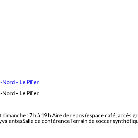
que
Lingettes
le
Pelouse écologique
Résidus de construction, de
rénovation et de démolition
d
(CRD)
smes
Tonte différenciée
Zones inondables
es
-Nord – Le Pilier
-Nord – Le Pilier
imanche : 7 h à 19 h Aire de repos (espace café, accès grat
yvalentesSalle de conférenceTerrain de soccer synthétiq