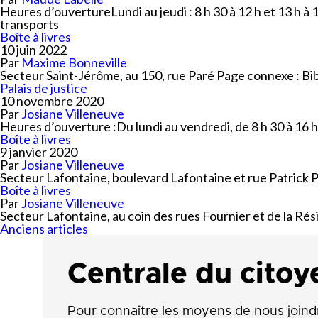
Heures d’ouvertureLundi au jeudi : 8 h 30 à 12 h et 13 h à
transports
Boîte à livres
10 juin 2022
Par
Maxime Bonneville
Secteur Saint-Jérôme, au 150, rue Paré Page connexe : Bi
Palais de justice
10 novembre 2020
Par
Josiane Villeneuve
Heures d’ouverture :Du lundi au vendredi, de 8 h 30 à 16 h
Boîte à livres
9 janvier 2020
Par
Josiane Villeneuve
Secteur Lafontaine, boulevard Lafontaine et rue Patrick 
Boîte à livres
Par
Josiane Villeneuve
Secteur Lafontaine, au coin des rues Fournier et de la Ré
Navigation
Anciens articles
des
articles
Centrale du citoy
Pour connaître les moyens de nous joind