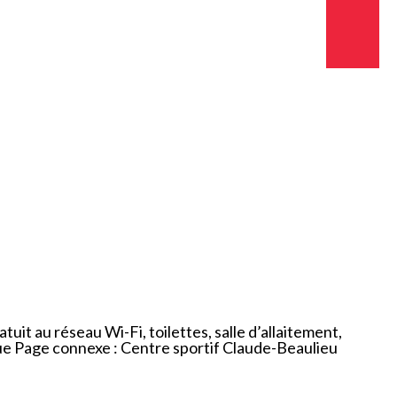
Emplois
Emplois
Emplois
Règlements et
Règlements et
Règlements et
permis
permis
permis
Taxes et
Taxes et
Taxes et
évaluation
évaluation
évaluation
uit au réseau Wi-Fi, toilettes, salle d’allaitement,
ue Page connexe : Centre sportif Claude-Beaulieu