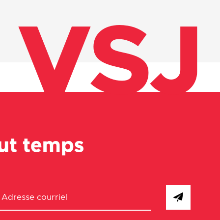
VSJ
out temps