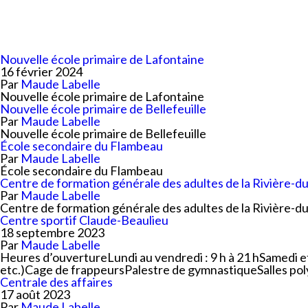
Planification stratégi
Sécurité incendie
Programmation estiva
Politiques municipales
Service d’alertes
Quartier 50+
Stationnement
Nouvelle école primaire de Lafontaine
Rendez-vous gourman
16 février 2024
Taxes et évaluation
Répertoire des organi
Par
Maude Labelle
reconnus
Transport collectif
Nouvelle école primaire de Lafontaine
Nouvelle école primaire de Bellefeuille
Services aux organism
Ventes-débarras
Par
Maude Labelle
Nouvelle école primaire de Bellefeuille
École secondaire du Flambeau
Par
Maude Labelle
École secondaire du Flambeau
Centre de formation générale des adultes de la Rivière-du
Par
Maude Labelle
Centre de formation générale des adultes de la Rivière-du
Centre sportif Claude-Beaulieu
18 septembre 2023
Par
Maude Labelle
Heures d’ouvertureLundi au vendredi : 9 h à 21 hSamedi et d
etc.)Cage de frappeursPalestre de gymnastiqueSalles pol
Centrale des affaires
17 août 2023
Par
Maude Labelle