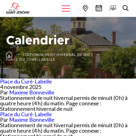
Calendrier
STATIONNEMENT HIVERNAL DE NUIT
PLACE DU CURÉ-LABELLE
Place du Curé-Labelle
4 novembre 2025
Par
Maxime Bonneville
Stationnement de nuit hivernal permis de minuit (0 h) à
quatre heure (4 h) du matin. Page connexe :
Stationnement hivernal de nuit
Place du Curé-Labelle
Par
Maxime Bonneville
Stationnement de nuit hivernal permis de minuit (0 h) à
quatre heure (4 h) du matin. Page connexe :