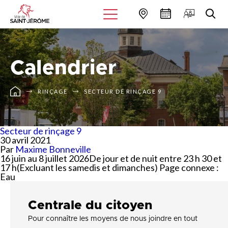
Calendrier
RINÇAGE
SECTEUR DE RINÇAGE 9
Secteur de rinçage 9
30 avril 2021
Par
Maxime Bonneville
16 juin au 8 juillet 2026De jour et de nuit entre 23 h 30 et
17 h(Excluant les samedis et dimanches) Page connexe :
Eau
Centrale du citoyen
Pour connaître les moyens de nous joindre en tout