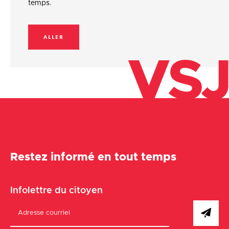
temps.
ALLER
VSJ
Restez informé en tout temps
Infolettre du citoyen