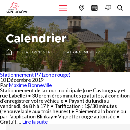
Calendrier
STATIONNEMENT
STATIONNEMENT P7
Stationnement P7 (zone rouge)
10 Décembre 2019
Par
Maxime Bonneville
Stationnement de la cour municipale (rue Castonguay et
rue Labelle) • 30 premières minutes gratuites, à condition
d’enregistrer votre véhicule • Payant du lundi au
vendredi, de 8 h à 17 h • Tarification : 1$/30 minutes
(renouvelable aux trois heures) • Paiement à la borne ou
par l’application Blinkay • Vignette rouge autorisée •
Gratuit …
Lire la suite