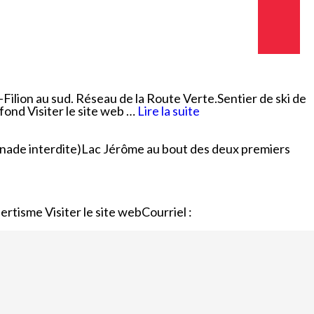
Emplois
Emplois
Emplois
Règlements et
Règlements et
Règlements et
permis
permis
permis
Taxes et
Taxes et
Taxes et
Filion au sud. Réseau de la Route Verte.Sentier de ski de
évaluation
évaluation
évaluation
 fond Visiter le site web …
Lire la suite
ignade interdite)Lac Jérôme au bout des deux premiers
tisme Visiter le site webCourriel :