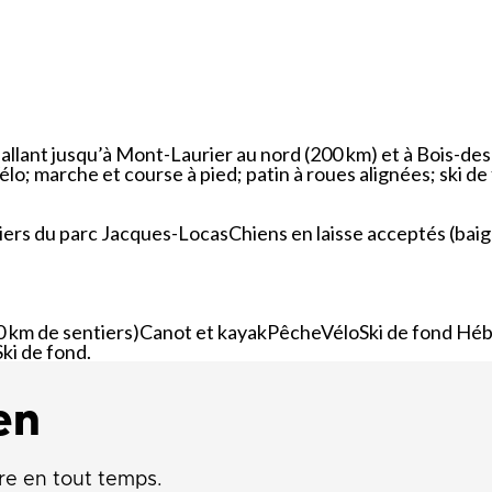
que
Lingettes
le
Pelouse écologique
Résidus de construction, de
rénovation et de démolition
d
(CRD)
smes
Tonte différenciée
llant jusqu’à Mont-Laurier au nord (200 km) et à Bois-des-
Zones inondables
élo; marche et course à pied; patin à roues alignées; ski de
es
tiers du parc Jacques-LocasChiens en laisse acceptés (ba
 km de sentiers)Canot et kayakPêcheVéloSki de fond Héber
Ski de fond.
en
re en tout temps.