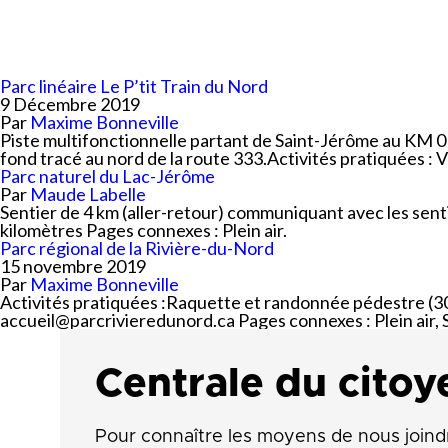
Planification stratégi
Sécurité incendie
Programmation estiva
Politiques municipales
Service d’alertes
Quartier 50+
Stationnement
Parc linéaire Le P’tit Train du Nord
Rendez-vous gourman
9 Décembre 2019
Taxes et évaluation
Répertoire des organi
Par
Maxime Bonneville
reconnus
Transport collectif
Piste multifonctionnelle partant de Saint-Jérôme au KM 0 a
fond tracé au nord de la route 333.Activités pratiquées : V
Services aux organism
Ventes-débarras
Parc naturel du Lac-Jérôme
Par
Maude Labelle
Sentier de 4 km (aller-retour) communiquant avec les sen
kilomètres Pages connexes : Plein air.
Parc régional de la Rivière-du-Nord
15 novembre 2019
Par
Maxime Bonneville
Activités pratiquées :Raquette et randonnée pédestre (30
accueil@parcrivieredunord.ca
Pages connexes : Plein air, 
Centrale du citoy
Pour connaître les moyens de nous joind