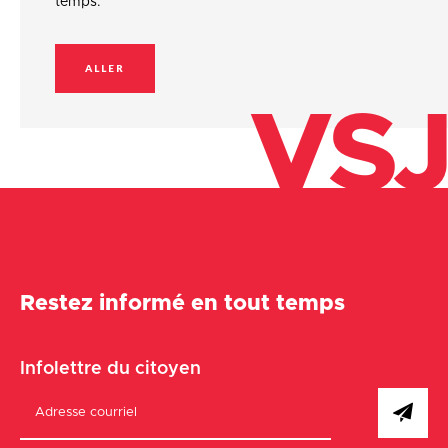
temps.
ALLER
VSJ
Restez informé en tout temps
Infolettre du citoyen