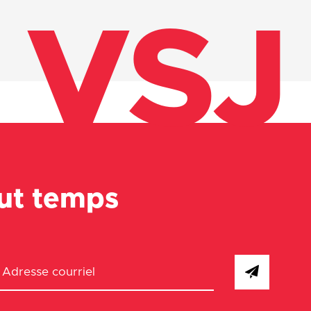
VSJ
out temps