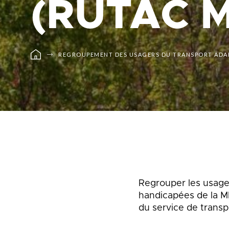
(RUTAC 
Planification stratégi
Sécurité incendie
Programmation estiva
Politiques municipales
Service d’alertes
Quartier 50+
Stationnement
Rendez-vous gourman
Taxes et évaluation
REGROUPEMENT DES USAGERS DU TRANSPORT ADAPT
Répertoire des organi
reconnus
Transport collectif
Services aux organism
Ventes-débarras
Regrouper les usage
handicapées de la M
du service de transp