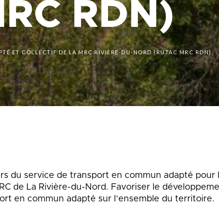
MRC RDN)
que
Lingettes
le
Pelouse écologique
Résidus de construction, de
rénovation et de démolition
d
(CRD)
É ET COLLECTIF DE LA MRC RIVIÈRE-DU-NORD (RUTAC MRC RDN)
smes
Tonte différenciée
Zones inondables
es
rs du service de transport en commun adapté pour 
RC de La Rivière-du-Nord. Favoriser le développemen
ort en commun adapté sur l’ensemble du territoire.