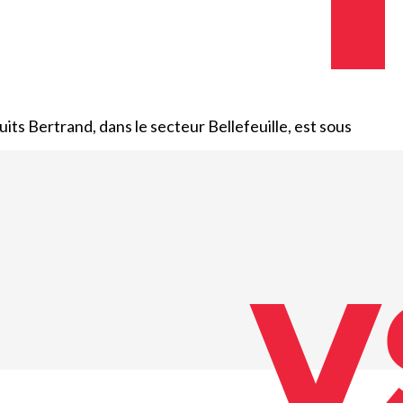
Emplois
Emplois
Emplois
Règlements et
Règlements et
Règlements et
permis
permis
permis
Taxes et
Taxes et
Taxes et
its Bertrand, dans le secteur Bellefeuille, est sous
évaluation
évaluation
évaluation
V