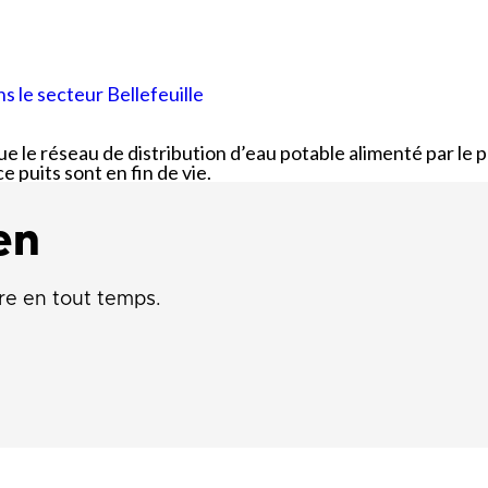
que
Lingettes
le
Pelouse écologique
Résidus de construction, de
rénovation et de démolition
s le secteur Bellefeuille
d
(CRD)
smes
Tonte différenciée
e le réseau de distribution d’eau potable alimenté par le pu
Zones inondables
e puits sont en fin de vie.
es
en
re en tout temps.