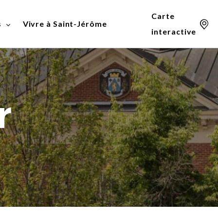
Carte
s
Vivre à Saint-Jérôme
interactive
Agrile du frêne
Densification du centre-ville
Demande de permis
r
ts
un plan
Aide financière
Quartier d’Innovation
Liste des permis et
environnementale
industrielle
certificats délivrés
le des
Corridor forestier du Grand
Quartier de la Santé
Règlements munic
Coteau
Tourisme, art et culture
Urbanisme et mobil
Eau
omité
Écocentre
rises
es
Ensemble on verdit!
e
Fosses septiques
Herbicyclage et feuillicyclage
Jérôme