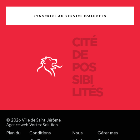
S’INSCRIRE AU SERVICE D’ALERTES
CITÉ
DE
POS
SIBI
LITÉS
© 2026 Ville de Saint-Jérôme.
Agence web Vortex Solution.
Plan du
Conditions
Nous
Gérer mes