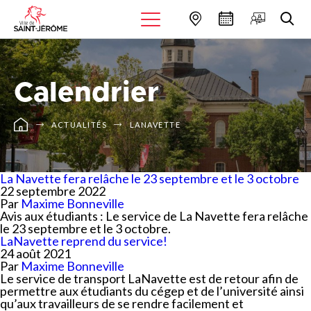
Calendrier
ACTUALITÉS
LANAVETTE
La Navette fera relâche le 23 septembre et le 3 octobre
22 septembre 2022
Par
Maxime Bonneville
Avis aux étudiants : Le service de La Navette fera relâche
le 23 septembre et le 3 octobre.
LaNavette reprend du service!
24 août 2021
Par
Maxime Bonneville
Le service de transport LaNavette est de retour afin de
permettre aux étudiants du cégep et de l’université ainsi
qu’aux travailleurs de se rendre facilement et