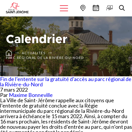
Calendrier
ACTUALITÉS
PARC RÉGIONAL DE LA RIVIÈRE-DU-NORD
Fin de l’entente sur la gratuité d’accès au parc régional de
la Rivière-du-Nord
7 mars 2022
Par
Maxime Bonneville
La Ville de Saint-Jérôme rappelle aux citoyens que
l’entente de gratuité conclue avec la Régie
intermunicipale du parc régional de la Rivière-du-Nord
arrivera à échéance le 15 mars 2022. Ainsi, à compter du
16 mars prochain, les résidents de Saint-Jérôme devront
de nouveau payer les droits d’entrée au parc, qui n’ont pas