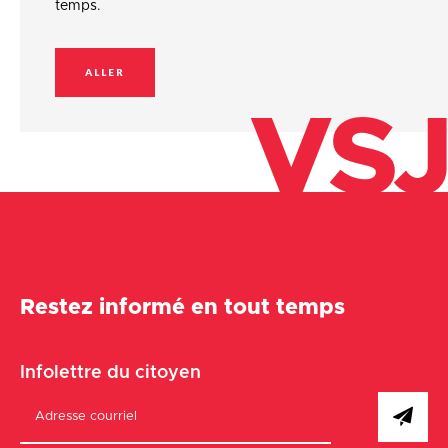
temps.
ALLER
VSJ
Restez informé en tout temps
Infolettre du citoyen