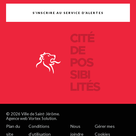
S’INSCRIRE AU SERVICE D’ALERTES
CITÉ
DE
POS
SIBI
LITÉS
© 2026 Ville de Saint-Jérôme.
Agence web Vortex Solution.
Plan du
Conditions
Nous
Gérer mes
site
d’utilisation
joindre
Cookies