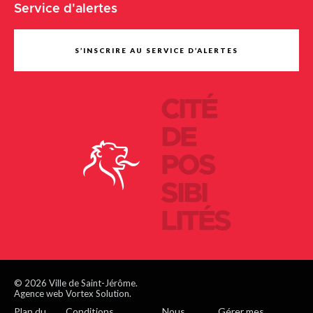
Service d'alertes
S’INSCRIRE AU SERVICE D’ALERTES
CITÉ
DE
POS
SIBI
LITÉS
© 2026 Ville de Saint-Jérôme.
Agence web Vortex Solution.
Plan du
Conditions
Nous
Gérer mes