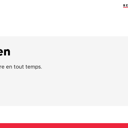
R
en
re en tout temps.