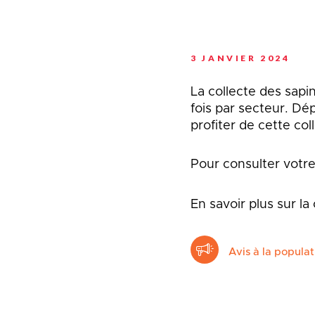
Planification stratégi
Sécurité incendie
Programmation estiva
Politiques municipales
Service d’alertes
Quartier 50+
Stationnement
3 JANVIER 2024
Rendez-vous gourman
Taxes et évaluation
Répertoire des organi
reconnus
La collecte des sapin
Transport collectif
fois par secteur. Dé
Services aux organism
Ventes-débarras
profiter de cette col
Pour consulter votre
En savoir plus sur la
Avis à la populat