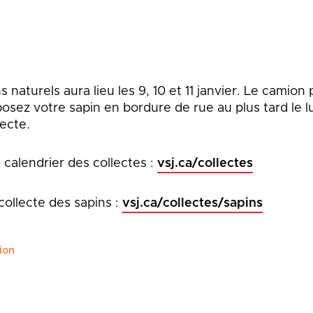
que
Lingettes
le
Pelouse écologique
Résidus de construction, de
rénovation et de démolition
d
(CRD)
smes
Tonte différenciée
s naturels aura lieu les 9, 10 et 11 janvier. Le camio
Zones inondables
posez votre sapin en bordure de rue au plus tard le l
es
lecte.
 calendrier des collectes :
vsj.ca/collectes
 collecte des sapins :
vsj.ca/collectes/sapins
ion