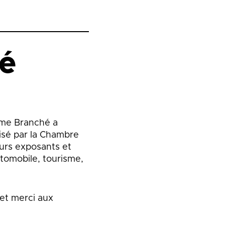
hé
ôme Branché a
isé par la Chambre
eurs exposants et
utomobile, tourisme,
 et merci aux