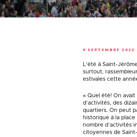
Planification stratégi
Sécurité incendie
Programmation estiva
Politiques municipales
Service d’alertes
Quartier 50+
Stationnement
Rendez-vous gourman
Taxes et évaluation
Répertoire des organi
reconnus
Transport collectif
Services aux organism
Ventes-débarras
9 SEPTEMBRE 2022
L’été à Saint-Jérôme
surtout, rassembleur
estivales cette anné
« Quel été! On avai
d’activités, des diza
quartiers. On peut p
historique à la plac
nombre d’activités i
citoyennes de Saint-