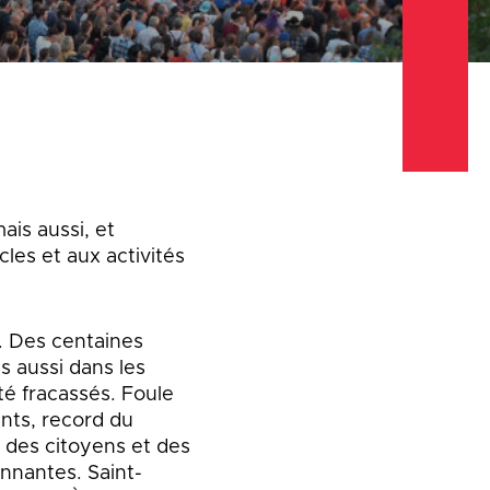
Emplois
Emplois
Emplois
Règlements et
Règlements et
Règlements et
permis
permis
permis
Taxes et
Taxes et
Taxes et
évaluation
évaluation
évaluation
is aussi, et
les et aux activités
. Des centaines
is aussi dans les
té fracassés. Foule
ants, record du
e des citoyens et des
onnantes. Saint-