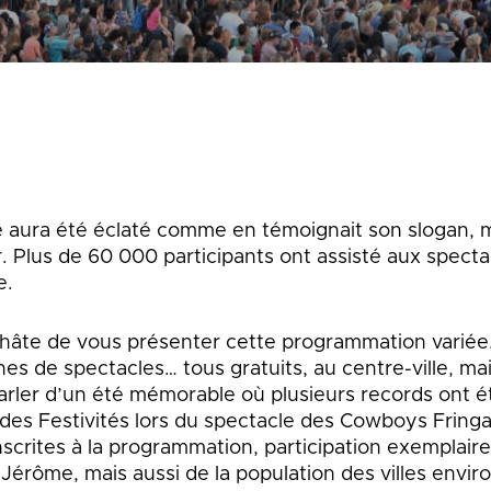
que
Lingettes
le
Pelouse écologique
Résidus de construction, de
rénovation et de démolition
d
(CRD)
smes
Tonte différenciée
Zones inondables
es
 aura été éclaté comme en témoignait son slogan, ma
. Plus de 60 000 participants ont assisté aux spectac
e.
t hâte de vous présenter cette programmation variée
ines de spectacles… tous gratuits, au centre-ville, ma
arler d’un été mémorable où plusieurs records ont é
e des Festivités lors du spectacle des Cowboys Fring
nscrites à la programmation, participation exemplair
Jérôme, mais aussi de la population des villes envir