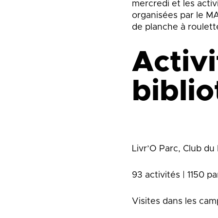
mercredi et les acti
organisées par le M
de planche à roulette
Activ
bibli
Livr’O Parc, Club du 
93 activités | 1150 pa
Visites dans les camp