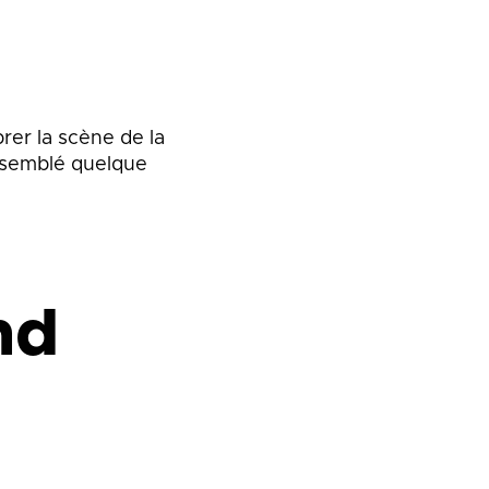
er la scène de la
assemblé quelque
nd