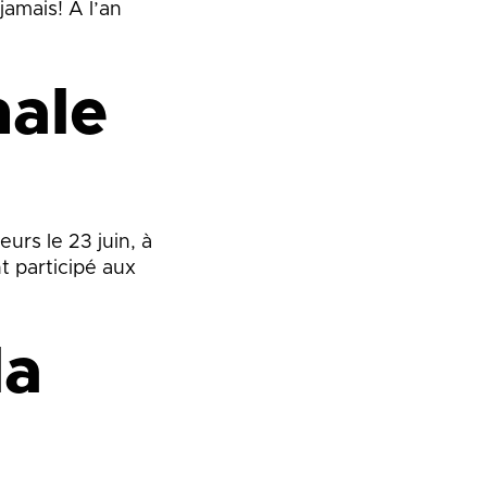
jamais! À l’an
nale
eurs le 23 juin, à
t participé aux
la