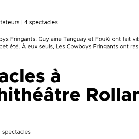
tateurs | 4 spectacles
 Fringants, Guylaine Tanguay et FouKi ont fait vibr
 cet été. À eux seuls, Les Cowboys Fringants ont r
acles à
hithéâtre Rolla
8 spectacles