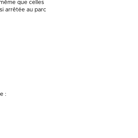
e même que celles
i arrêtée au parc
e :