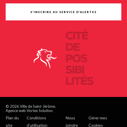
S’INSCRIRE AU SERVICE D’ALERTES
CITÉ
DE
POS
SIBI
LITÉS
© 2026 Ville de Saint-Jérôme.
Agence web Vortex Solution.
Plan du
Conditions
Nous
Gérer mes
site
d’utilisation
joindre
Cookies