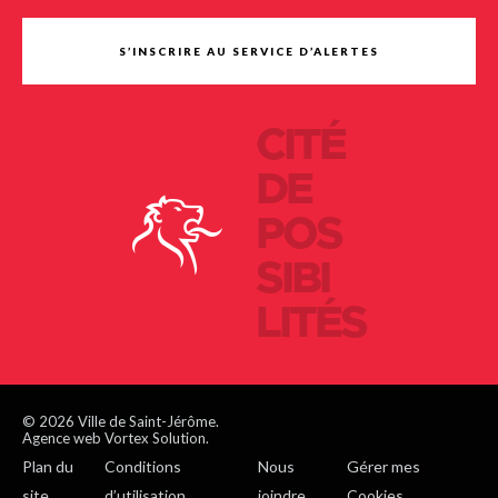
S’INSCRIRE AU SERVICE D’ALERTES
CITÉ
DE
POS
SIBI
LITÉS
© 2026 Ville de Saint-Jérôme.
Agence web Vortex Solution.
Plan du
Conditions
Nous
Gérer mes
site
d’utilisation
joindre
Cookies