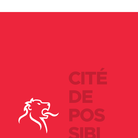
CITÉ
DE
POS
SIBI