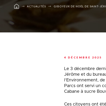
Planification stratégi
Sécurité incendie
Programmation estiva
ACTUALITÉS
GIBOYEUX DE NOËL DE SAINT-JÉRÔ
Politiques municipales
Service d’alertes
Quartier 50+
Stationnement
Rendez-vous gourman
Taxes et évaluation
Répertoire des organi
reconnus
Transport collectif
Services aux organism
Ventes-débarras
4 DÉCEMBRE 2025
Le 3 décembre dernie
Jérôme et du bureau
l’Environnement, de 
Parcs ont servi un c
Cabane à sucre Bouv
Ces citoyens ont ét