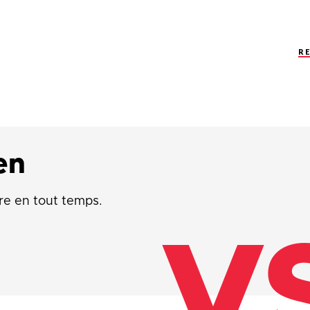
R
en
re en tout temps.
V