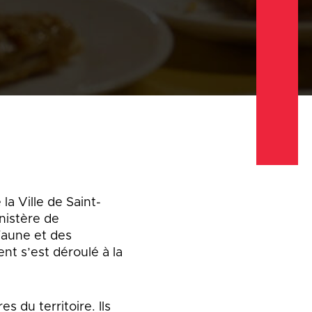
Emplois
Emplois
Emplois
Règlements et
Règlements et
Règlements et
permis
permis
permis
Taxes et
Taxes et
Taxes et
évaluation
évaluation
évaluation
a Ville de Saint-
nistère de
Faune et des
nt s’est déroulé à la
du territoire. Ils