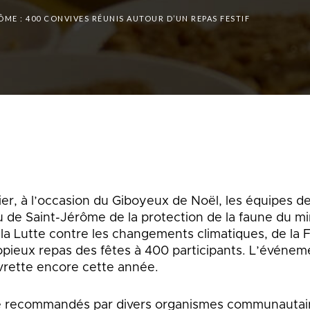
que
Lingettes
le
ME : 400 CONVIVES RÉUNIS AUTOUR D’UN REPAS FESTIF
Pelouse écologique
Résidus de construction, de
rénovation et de démolition
d
(CRD)
smes
Tonte différenciée
Zones inondables
es
r, à l’occasion du Giboyeux de Noël, les équipes de l
 de Saint-Jérôme de la protection de la faune du mi
la Lutte contre les changements climatiques, de la 
opieux repas des fêtes à 400 participants. L’événeme
rette encore cette année.
é recommandés par divers organismes communautaires 