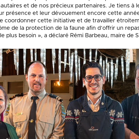
taires et de nos précieux partenaires. Je tiens à l
eur présence et leur dévouement encore cette ann
 coordonner cette initiative et de travailler étroite
me de la protection de la faune afin d’offrir un repa
 le plus besoin », a déclaré Rémi Barbeau, maire de 