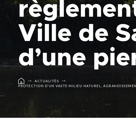
règlement 
Planification stratégi
Sécurité incendie
Programmation estiva
Politiques municipales
Service d’alertes
Quartier 50+
Stationnement
Ville de S
Rendez-vous gourman
Taxes et évaluation
Répertoire des organi
reconnus
Transport collectif
Services aux organism
d’une pier
Ventes-débarras
ACTUALITÉS
PROTECTION D’UN VASTE MILIEU NATUREL, AGRANDISSEMENT