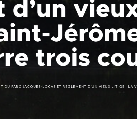
d’un vieux l
que
Lingettes
le
Pelouse écologique
Résidus de construction, de
aint-Jérôme
rénovation et de démolition
d
(CRD)
smes
Tonte différenciée
Zones inondables
es
re trois co
 DU PARC JACQUES-LOCAS ET RÈGLEMENT D’UN VIEUX LITIGE : LA VI