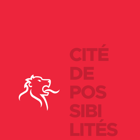
CITÉ
DE
POS
SIBI
LITÉS