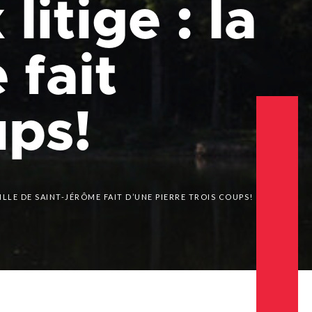
itige : la
Emplois
Emplois
Emplois
Règlements et
Règlements et
Règlements et
 fait
permis
permis
permis
Taxes et
Taxes et
Taxes et
évaluation
évaluation
évaluation
ups!
LLE DE SAINT-JÉRÔME FAIT D’UNE PIERRE TROIS COUPS!