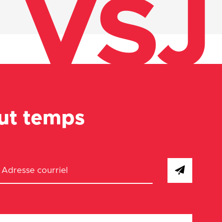
VSJ
out temps