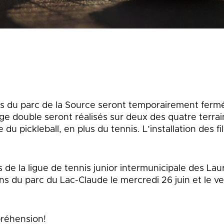
que
Lingettes
le
Pelouse écologique
Résidus de construction, de
rénovation et de démolition
d
(CRD)
smes
Tonte différenciée
Zones inondables
es
is du parc de la Source seront temporairement fermé
ge double seront réalisés sur deux des quatre terrain
du pickleball, en plus du tennis. L’installation des fi
és de la ligue de tennis junior intermunicipale des La
ns du parc du Lac-Claude le mercredi 26 juin et le ve
réhension!