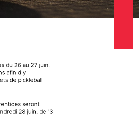
Emplois
Emplois
Emplois
Règlements et
Règlements et
Règlements et
permis
permis
permis
Taxes et
Taxes et
Taxes et
évaluation
évaluation
évaluation
s du 26 au 27 juin.
s afin d’y
lets de pickleball
urentides seront
ndredi 28 juin, de 13