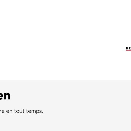
R
en
re en tout temps.