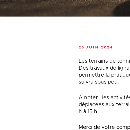
Planification stratégi
Sécurité incendie
Programmation estiva
Politiques municipales
Service d’alertes
Quartier 50+
Stationnement
Rendez-vous gourman
Taxes et évaluation
Répertoire des organi
reconnus
Transport collectif
Services aux organism
Ventes-débarras
25 JUIN 2024
Les terrains de tenn
Des travaux de ligna
permettre la pratique 
suivra sous peu.
À noter : les activit
déplacées aux terrai
h à 15 h.
Merci de votre comp