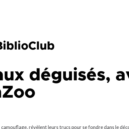
que
Lingettes
le
Pelouse écologique
Résidus de construction, de
rénovation et de démolition
d
(CRD)
smes
Tonte différenciée
BiblioClub
Zones inondables
es
ux déguisés, a
aZoo
 camouflage, révèlent leurs trucs pour se fondre dans le déc