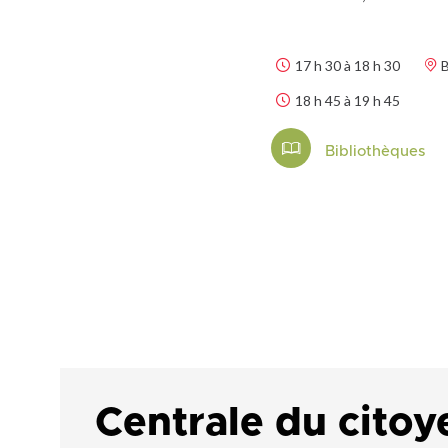
17 h 30 à 18 h 30
B
18 h 45 à 19 h 45
Bibliothèques
Centrale du citoy