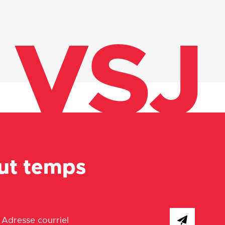
VSJ
out temps