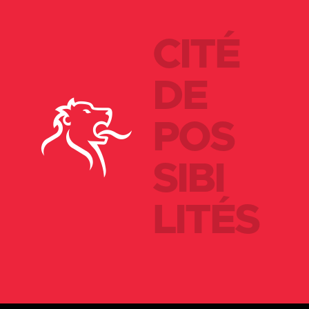
CITÉ
DE
POS
SIBI
LITÉS