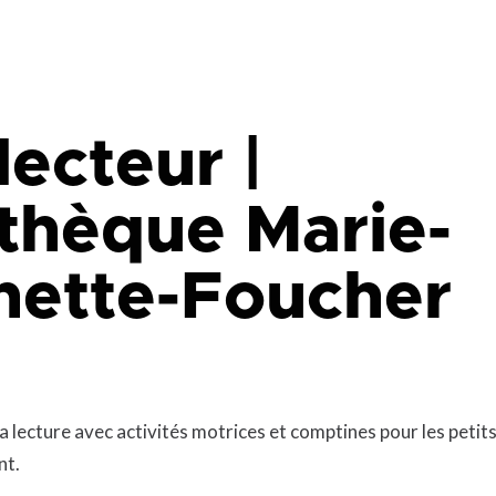
que
Lingettes
le
Pelouse écologique
Résidus de construction, de
rénovation et de démolition
4
d
(CRD)
smes
Tonte différenciée
lecteur |
Zones inondables
es
othèque Marie-
nette-Foucher
 la lecture avec activités motrices et comptines pour les petit
nt.