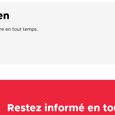
en
re en tout temps.
Restez informé en t