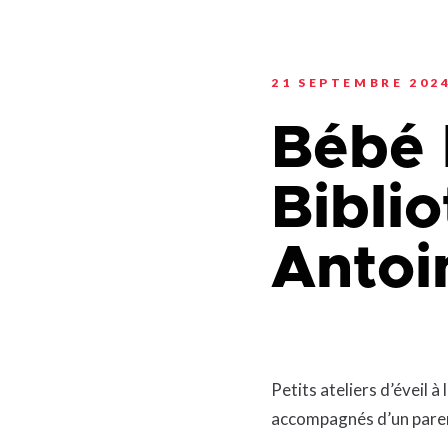
Planification stratégi
Sécurité incendie
Programmation estiva
Politiques municipales
Service d’alertes
Quartier 50+
Stationnement
21 SEPTEMBRE 202
Rendez-vous gourman
Taxes et évaluation
Répertoire des organi
Bébé 
reconnus
Transport collectif
Services aux organism
Ventes-débarras
Bibli
Antoi
Petits ateliers d’éveil à
accompagnés d’un pare