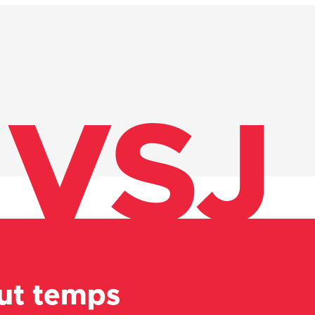
VSJ
out temps