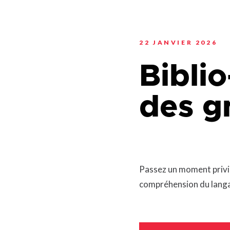
Planification stratégi
Sécurité incendie
Programmation estiva
Politiques municipales
Service d’alertes
Quartier 50+
Stationnement
22 JANVIER 2026
Rendez-vous gourman
Taxes et évaluation
Répertoire des organi
Biblio
reconnus
Transport collectif
Services aux organism
Ventes-débarras
des 
Passez un moment privil
compréhension du langag