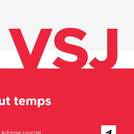
VSJ
out temps