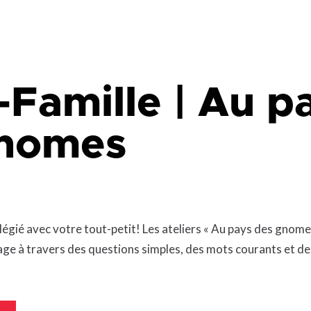
que
Lingettes
le
Pelouse écologique
Résidus de construction, de
rénovation et de démolition
d
(CRD)
smes
Tonte différenciée
-Famille |
Au p
Zones inondables
es
gnomes
égié avec votre tout-petit! Les ateliers « Au pays des gnomes
e à travers des questions simples, des mots courants et de