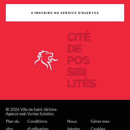
S’INSCRIRE AU SERVICE D’ALERTES
CITÉ
DE
POS
SIBI
LITÉS
© 2026 Ville de Saint-Jérôme.
Agence web Vortex Solution.
Plan du
Conditions
Nous
Gérer mes
site
d’utilisation
joindre
Cookies