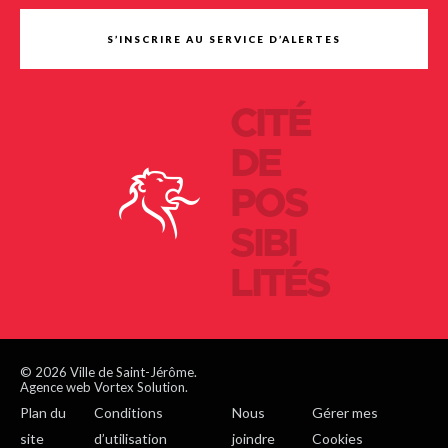
S’INSCRIRE AU SERVICE D’ALERTES
CITÉ
DE
POS
SIBI
LITÉS
© 2026 Ville de Saint-Jérôme.
Agence web Vortex Solution.
Plan du
Conditions
Nous
Gérer mes
site
d’utilisation
joindre
Cookies