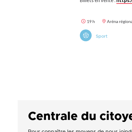
Billets en vente :
https:
19 h
Aréna régiona
Sport
Centrale du citoy
Pour connaître les moyens de nous joind