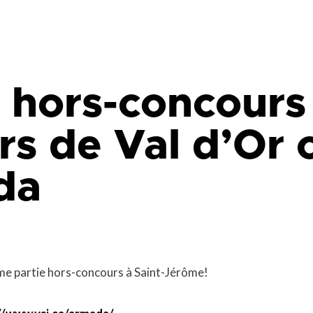
que
Lingettes
le
Pelouse écologique
Résidus de construction, de
rénovation et de démolition
d
(CRD)
smes
Tonte différenciée
e hors-concours 
Zones inondables
es
rs de Val d’Or c
da
ème partie hors-concours à Saint-Jérôme!