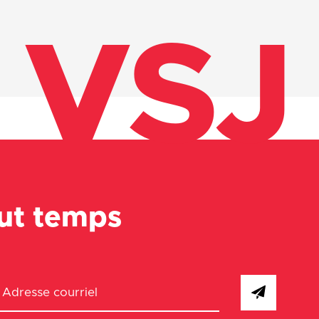
VSJ
out temps