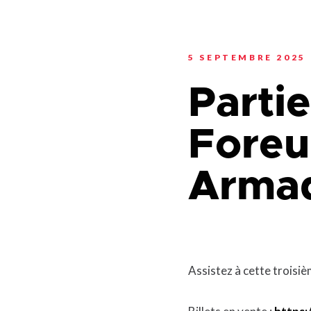
Planification stratégi
Sécurité incendie
Programmation estiva
Politiques municipales
Service d’alertes
Quartier 50+
Stationnement
5 SEPTEMBRE 2025
Rendez-vous gourman
Taxes et évaluation
Répertoire des organi
Parti
reconnus
Transport collectif
Services aux organism
Ventes-débarras
Foreu
Arma
Assistez à cette troisi