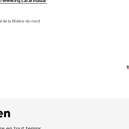
//www.vsj.ca/armada/
l de la Rivière-du-nord
en
re en tout temps.