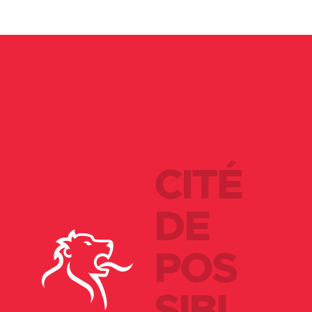
CITÉ
DE
POS
SIBI