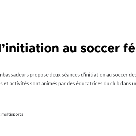
que
Lingettes
le
Pelouse écologique
Résidus de construction, de
rénovation et de démolition
d
(CRD)
smes
Tonte différenciée
’initiation au soccer f
Zones inondables
es
mbassadeurs propose deux séances d’initiation au soccer dest
s et activités sont animés par des éducatrices du club dans un 
 multisports