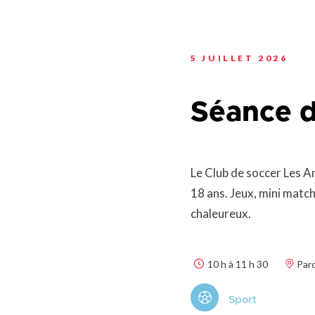
Planification stratégi
Sécurité incendie
Programmation estiva
Politiques municipales
Service d’alertes
Quartier 50+
Stationnement
5 JUILLET 2026
Rendez-vous gourman
Taxes et évaluation
Répertoire des organi
reconnus
Transport collectif
Séance d
Services aux organism
Ventes-débarras
Le Club de soccer Les A
18 ans. Jeux, mini match
chaleureux.
10 h à 11 h 30
Parc
Sport