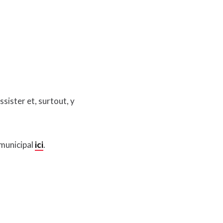
sister et, surtout, y
 municipal
ici
.