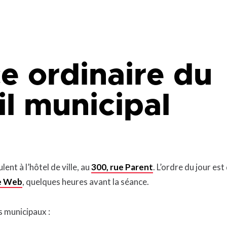
que
Lingettes
le
Pelouse écologique
Résidus de construction, de
rénovation et de démolition
d
(CRD)
smes
Tonte différenciée
e ordinaire du
Zones inondables
es
il municipal
ent à l’hôtel de ville, au
300, rue Parent
. L’ordre du jour est
e Web
, quelques heures avant la séance.
s municipaux :