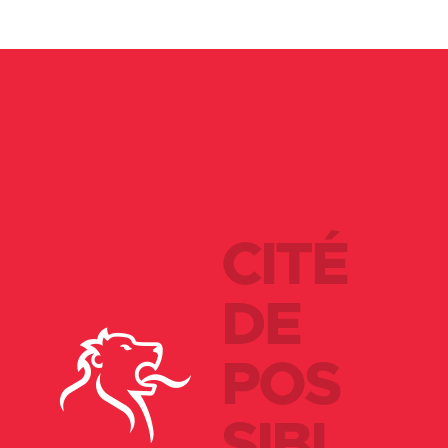
CITÉ
DE
POS
SIBI