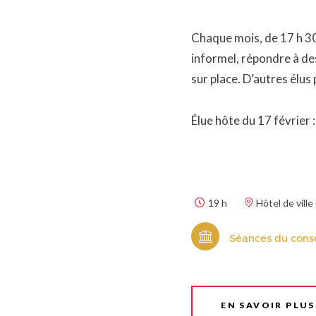
Chaque mois, de 17 h 30 
informel, répondre à de
sur place. D’autres élus
Élue hôte du 17 février
19 h
Hôtel de ville
Séances du conse
EN SAVOIR PLUS