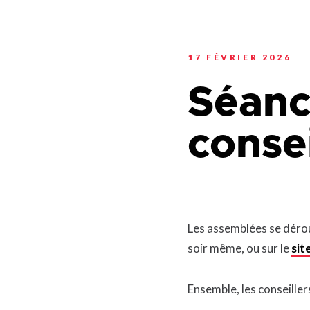
Planification stratégi
Sécurité incendie
Programmation estiva
Politiques municipales
Service d’alertes
Quartier 50+
Stationnement
17 FÉVRIER 2026
Rendez-vous gourman
Taxes et évaluation
Répertoire des organi
Séanc
reconnus
Transport collectif
Services aux organism
Ventes-débarras
conse
Les assemblées se déroul
soir même, ou sur le
sit
Ensemble, les conseiller