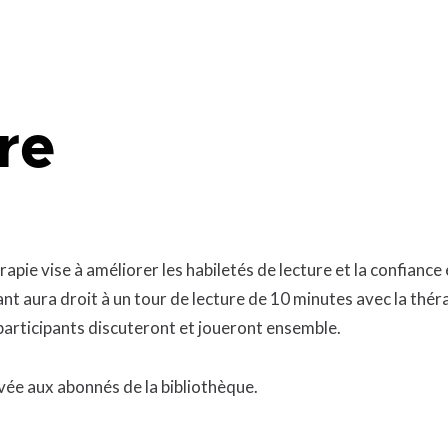
que
Lingettes
le
Pelouse écologique
Résidus de construction, de
rénovation et de démolition
d
(CRD)
smes
Tonte différenciée
re
Zones inondables
es
pie vise à améliorer les habiletés de lecture et la confiance
nt aura droit à un tour de lecture de 10 minutes avec la thér
participants discuteront et joueront ensemble.
rvée aux abonnés de la bibliothèque.