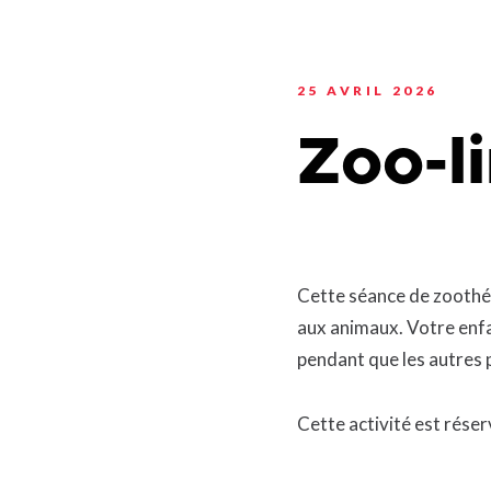
Planification stratégi
Sécurité incendie
Programmation estiva
Politiques municipales
Service d’alertes
Quartier 50+
Stationnement
25 AVRIL 2026
Rendez-vous gourman
Taxes et évaluation
Répertoire des organi
Zoo-li
reconnus
Transport collectif
Services aux organism
Ventes-débarras
Cette séance de zoothéra
aux animaux. Votre enfa
pendant que les autres 
Cette activité est rése