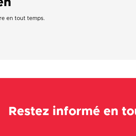
en
re en tout temps.
Restez informé en t