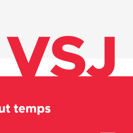
VSJ
out temps