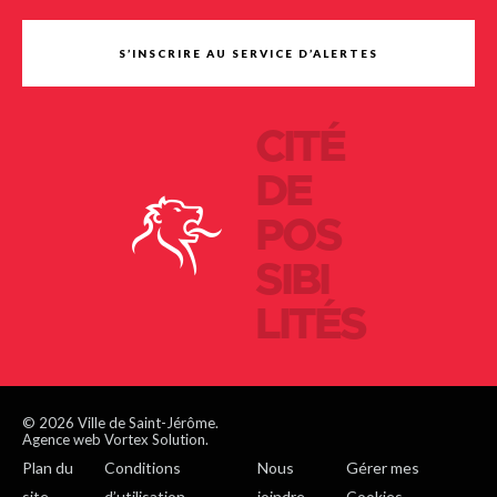
S’INSCRIRE AU SERVICE D’ALERTES
CITÉ
DE
POS
SIBI
LITÉS
© 2026 Ville de Saint-Jérôme.
Agence web Vortex Solution.
Plan du
Conditions
Nous
Gérer mes
site
d’utilisation
joindre
Cookies