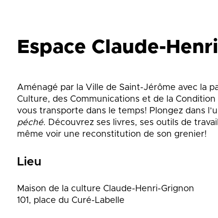
que
Lingettes
le
Pelouse écologique
Résidus de construction, de
rénovation et de démolition
d
Espace Claude-Henr
(CRD)
smes
Tonte différenciée
Zones inondables
es
Aménagé par la Ville de Saint-Jérôme avec la par
Culture, des Communications et de la Condition
vous transporte dans le temps! Plongez dans l’un
péché
. Découvrez ses livres, ses outils de trava
même voir une reconstitution de son grenier!
Lieu
Maison de la culture Claude-Henri-Grignon
101, place du Curé-Labelle