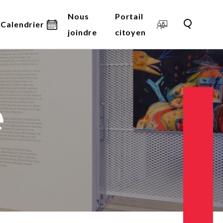
Nous
Portail
Calendrier
joindre
citoyen
Alertes
Alertes
Alertes
 en ligne
e
 des
Info-chantiers
Info-chantiers
Info-chantiers
ipaux
Centrale du
Centrale du
Centrale du
ité durable
citoyen
citoyen
citoyen
Collectes
Collectes
Collectes
Bibliothèques
Bibliothèques
Bibliothèques