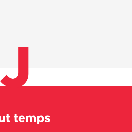
J
out temps