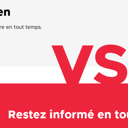
en
re en tout temps.
VS
Restez informé en t