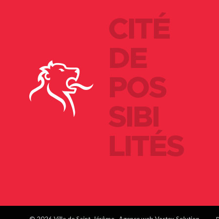
CITÉ
DE
POS
SIBI
LITÉS