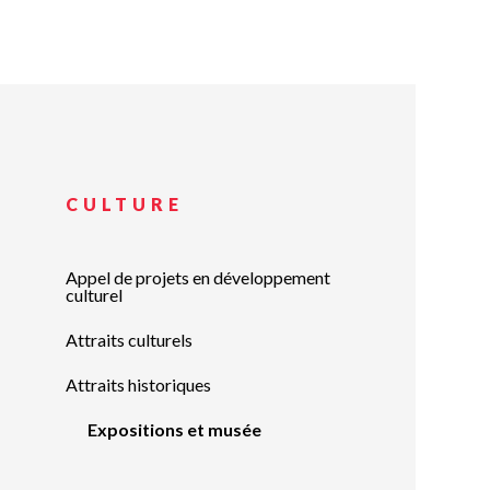
Planification stratégi
Sécurité incendie
Programmation estiva
Politiques municipales
Service d’alertes
Quartier 50+
Stationnement
Rendez-vous gourman
Taxes et évaluation
Répertoire des organi
reconnus
Transport collectif
Services aux organism
Ventes-débarras
CULTURE
Appel de projets en développement
culturel
Attraits culturels
Attraits historiques
Expositions et musée