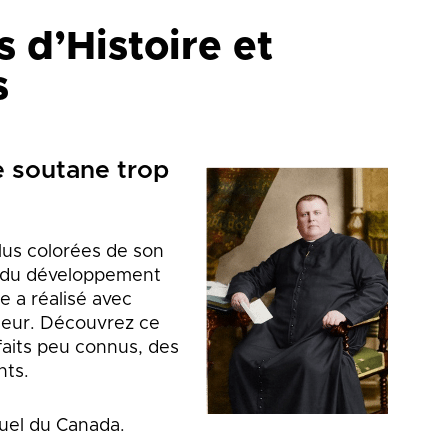
s d’Histoire et
s
e soutane trop
lus colorées de son
t du développement
e a réalisé avec
seur. Découvrez ce
aits peu connus, des
nts.
tuel du Canada.