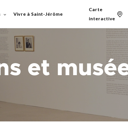
Carte
s
Vivre à Saint-Jérôme
interactive
Agrile du frêne
Densification du centre-ville
Demande de permis
ns et musé
ts
un plan
Aide financière
Quartier d’Innovation
Liste des permis et
environnementale
industrielle
certificats délivrés
le des
Corridor forestier du Grand
Quartier de la Santé
Règlements munic
Coteau
Tourisme, art et culture
Urbanisme et mobil
Eau
omité
Écocentre
rises
es
Ensemble on verdit!
e
Fosses septiques
Herbicyclage et feuillicyclage
Jérôme