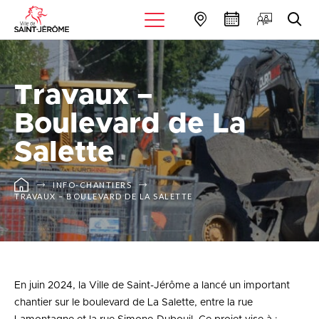
Travaux –
Boulevard de La
Salette
INFO-CHANTIERS
TRAVAUX – BOULEVARD DE LA SALETTE
En juin 2024, la Ville de Saint-Jérôme a lancé un important
chantier sur le boulevard de La Salette, entre la rue