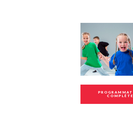
Planification stratégi
Sécurité incendie
Programmation estiva
Politiques municipales
Service d’alertes
Quartier 50+
Stationnement
Rendez-vous gourman
Taxes et évaluation
Répertoire des organi
reconnus
Transport collectif
Services aux organism
Ventes-débarras
PROGRAMMAT
COMPLÈT