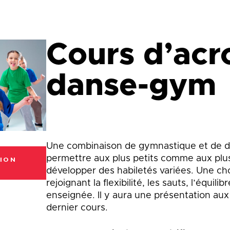
que
Lingettes
le
Pelouse écologique
Résidus de construction, de
rénovation et de démolition
d
Cours d’acr
(CRD)
smes
Tonte différenciée
danse-gym
Zones inondables
es
Une combinaison de gymnastique et de d
permettre aux plus petits comme aux plu
ION
E
développer des habiletés variées. Une ch
rejoignant la flexibilité, les sauts, l’équili
enseignée. Il y aura une présentation aux
dernier cours.