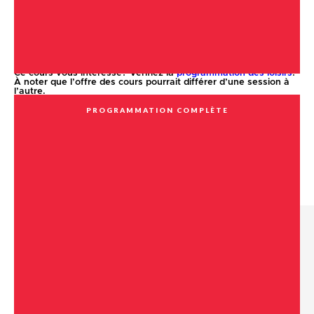
souplesse axé sur la danse classique. L’objectif du cours est
de travailler des mouvements au sol et à la barre pour tonifier
les muscles du corps.
Ce cours vous intéresse? Vérifiez la
programmation des loisirs
!
À noter que l’offre des cours pourrait différer d’une session à
l’autre.
PROGRAMMATION COMPLÈTE
RETOUR AUX ACTIVITÉS ET COURS
Centrale du citoyen
Pour connaître les moyens de nous joindre en tout
temps.