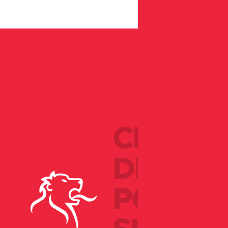
CITÉ
DE
POS