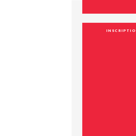
INSCRIPTI
Basketball
Des gymnases et des t
sont à votre dispositi
jouer au basketball à 