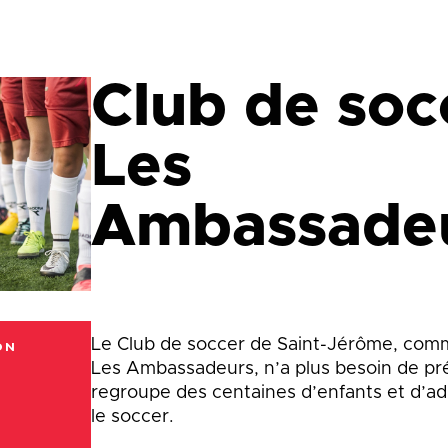
que
Lingettes
le
Pelouse écologique
Résidus de construction, de
rénovation et de démolition
d
Club de soc
(CRD)
smes
Tonte différenciée
Les
Zones inondables
es
Ambassade
Le Club de soccer de Saint-Jérôme, co
ON
Les Ambassadeurs, n’a plus besoin de prés
regroupe des centaines d’enfants et d’ad
le soccer.