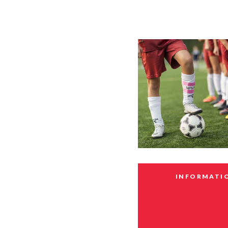
Planification stratégi
Sécurité incendie
Programmation estiva
Politiques municipales
Service d’alertes
Quartier 50+
Stationnement
Rendez-vous gourman
Taxes et évaluation
Répertoire des organi
reconnus
Transport collectif
Services aux organism
Ventes-débarras
INFORMATI