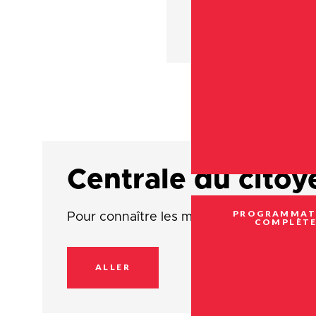
Centrale du citoy
PROGRAMMAT
Pour connaître les moyens de nous joind
COMPLÈT
ALLER