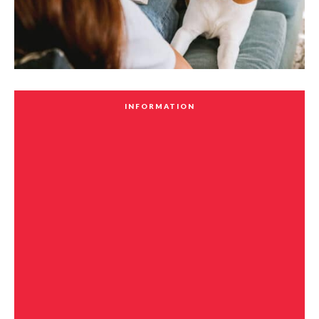
INFORMATION
Développer ses
habiletés de lecture
grâce à la
zoothérapie
Votre enfant de 7 à 12 ans éprouve des difficultés en lecture
ou est gêné de lire à voix haute? Aidez-le à avoir confiance