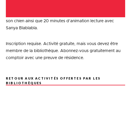
en lui grâce à Zoo-lire. Chaque enfant aura 10 minutes de
lecture individuelle accompagné de la zoothérapeute et de
son chien ainsi que 20 minutes d’animation lecture avec
Sanya Blablabla.
Inscription requise. Activité gratuite, mais vous devez être
membre de la bibliothèque. Abonnez-vous gratuitement au
comptoir avec une preuve de résidence.
RETOUR AUX ACTIVITÉS OFFERTES PAR LES
BIBLIOTHÈQUES