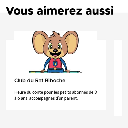
Vous aimerez aussi
Club du Rat Biboche
B
Heure du conte pour les petits abonnés de 3
Ac
à 6 ans, accompagnés d’un parent.
po
pa