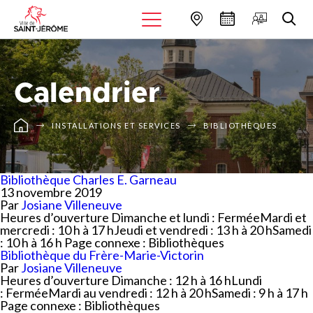
Calendrier
INSTALLATIONS ET SERVICES
BIBLIOTHÈQUES
Bibliothèque Charles E. Garneau
13 novembre 2019
Par
Josiane Villeneuve
Heures d’ouverture Dimanche et lundi : FerméeMardi et
mercredi : 10 h à 17 hJeudi et vendredi : 13 h à 20 hSamedi
: 10 h à 16 h Page connexe : Bibliothèques
Bibliothèque du Frère-Marie-Victorin
Par
Josiane Villeneuve
Heures d’ouverture Dimanche : 12 h à 16 hLundi
: FerméeMardi au vendredi : 12 h à 20 hSamedi : 9 h à 17 h
Page connexe : Bibliothèques