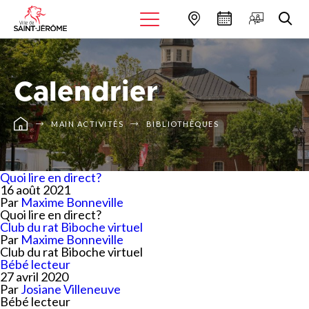
Calendrier
MAIN ACTIVITÉS
BIBLIOTHÈQUES
Quoi lire en direct?
16 août 2021
Par
Maxime Bonneville
Quoi lire en direct?
Club du rat Biboche virtuel
Par
Maxime Bonneville
Club du rat Biboche virtuel
Bébé lecteur
27 avril 2020
Par
Josiane Villeneuve
Bébé lecteur