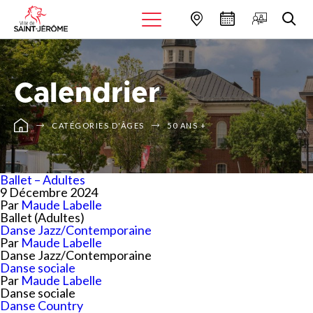
Calendrier
CATÉGORIES D'ÂGES
50 ANS +
Ballet – Adultes
9 Décembre 2024
Par
Maude Labelle
Ballet (Adultes)
Danse Jazz/Contemporaine
Par
Maude Labelle
Danse Jazz/Contemporaine
Danse sociale
Par
Maude Labelle
Danse sociale
Danse Country