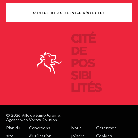
S’INSCRIRE AU SERVICE D’ALERTES
CITÉ
DE
POS
SIBI
LITÉS
© 2026 Ville de Saint-Jérôme.
Agence web Vortex Solution.
Plan du
Conditions
Nous
Gérer mes
site
d’utilisation
joindre
Cookies