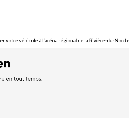
que
Lingettes
le
Pelouse écologique
Résidus de construction, de
rénovation et de démolition
d
(CRD)
smes
Tonte différenciée
er votre véhicule à l’aréna régional de la Rivière-du-Nord
Zones inondables
es
en
re en tout temps.