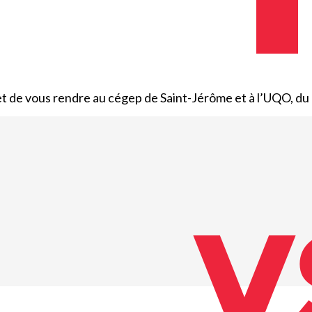
Emplois
Emplois
Emplois
Règlements et
Règlements et
Règlements et
permis
permis
permis
Taxes et
Taxes et
Taxes et
 et de vous rendre au cégep de Saint-Jérôme et à l’UQO, du
évaluation
évaluation
évaluation
V