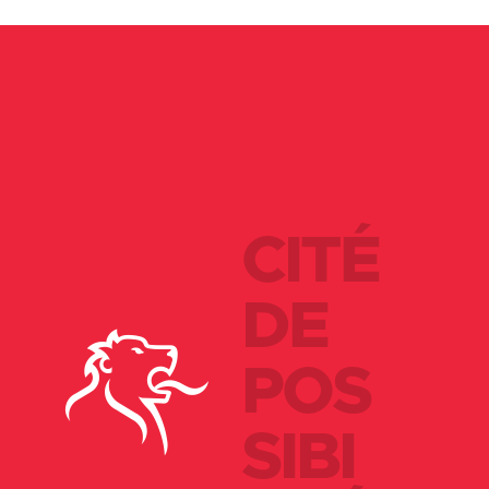
CITÉ
DE
POS
SIBI