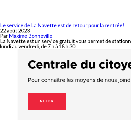
Planification stratégi
Sécurité incendie
Programmation estiva
Politiques municipales
Service d’alertes
Quartier 50+
Stationnement
Le service de La Navette est de retour pour la rentrée!
Rendez-vous gourman
22 août 2023
Taxes et évaluation
Répertoire des organi
Par
Maxime Bonneville
reconnus
Transport collectif
La Navette est un service gratuit vous permet de stationn
lundi au vendredi, de 7 h à 18 h 30.
Services aux organism
Ventes-débarras
Centrale du citoy
Pour connaître les moyens de nous joind
ALLER