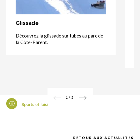
Glissade
P
Découvrez la glissade sur tubes au parc de
La
la Côte-Parent.
la
pe
dé
1
/
5
Sports et loisirs
RETOUR AUX ACTUALITÉS