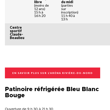
libre
du midi
(moins de
(parties
12 ans)
sur
15 h à
inscription)
16 h 20
11 h 40 à
13 h
Centre
sportif
Claude-
Beaulieu
EN SAVOIR PLUS SUR L’ARÉNA RIVIÈRE-DU-NORD
Patinoire réfrigérée Bleu Blanc
Bouge
Ouverture de 9 h 30 à 21 h 30