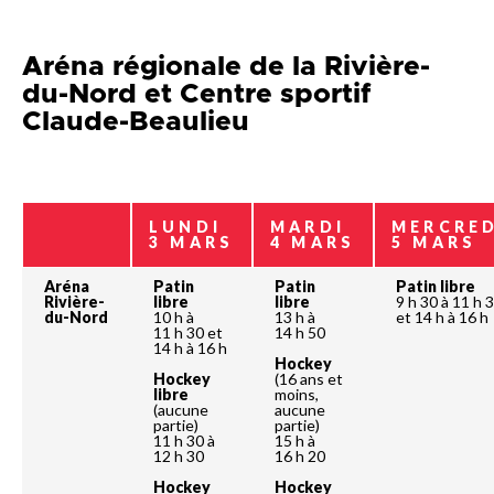
Aréna régionale de la Rivière-
du-Nord et Centre sportif
Claude-Beaulieu
LUNDI
MARDI
MERCRED
3 MARS
4 MARS
5 MARS
Aréna
Patin
Patin
Patin libre
Rivière-
libre
libre
9 h 30 à 11 h 
du-Nord
10 h à
13 h à
et 14 h à 16 h
11 h 30 et
14 h 50
14 h à 16 h
Hockey
Hockey
(16 ans et
libre
moins,
(aucune
aucune
partie)
partie)
11 h 30 à
15 h à
12 h 30
16 h 20
Hockey
Hockey