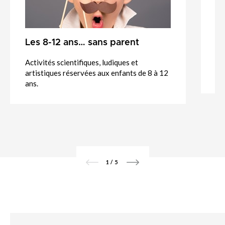
Les 8-12 ans… sans parent
C
Activités scientifiques, ludiques et
He
artistiques réservées aux enfants de 8 à 12
à 
ans.
1
/
5