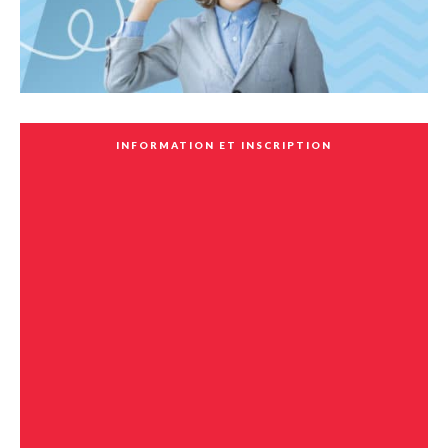
INFORMATION ET INSCRIPTION
Activités
technologiques
Activités technologiques pour les jeunes de 10 à 15 ans.
Inscription requise.
Activité gratuite, mais vous devez être membre de la
Bibliothèque. Abonnez-vous gratuitement au comptoir avec