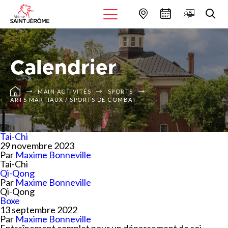
Calendrier
MAIN ACTIVITÉS
SPORTS
ARTS MARTIAUX / SPORTS DE COMBAT
Tai-Chi
29 novembre 2023
Par
Maxime Bonneville
Tai-Chi
Qi-Qong
Par
Maxime Bonneville
Qi-Qong
Boxe
13 septembre 2022
Par
Maxime Bonneville