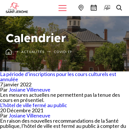
Calendrier
ACTUALITÉS
COVID-19
La période d’inscriptions pour les cours culturels est
annulée
7 janvier 2022
Par
Josiane Villeneuve
Les mesures actuelles ne permettent pas la tenue des
cours en présentiel.
L’hôtel de ville fermé au public
20 Décembre 2021
Par
Josiane Villeneuve
En raison des nouvelles recommandations de la Santé
publique, l’hôtel de ville est fermé au public à compter du